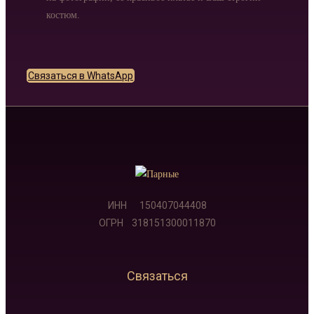
костюм.
Связаться в WhatsApp
ИНН 150407044408
ОГРН 318151300011870
Связаться