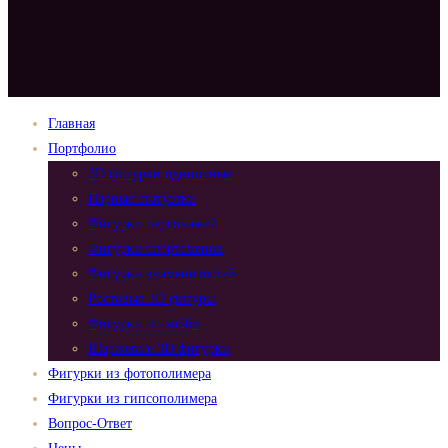
Главная
Портфолио
3D фигурки одиночные
Парные статуэтки
Фигурки персонажей
Фигурки спортсменов
Фигурки знаменитостей
Ростовые 3D фигуры
Фигурки по хобби
Шаржевые 3D фигурки
Фигурки из фотополимера
Фигурки из гипсополимера
Вопрос-Ответ