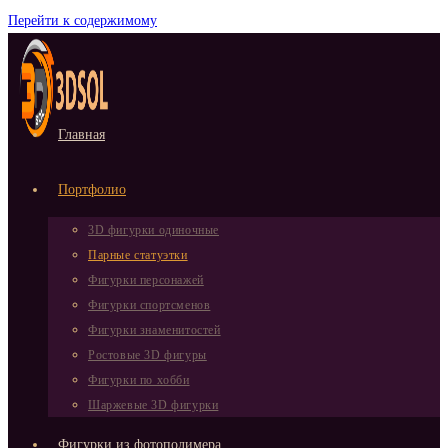
Перейти к содержимому
Главная
Портфолио
3D фигурки одиночные
Парные статуэтки
Фигурки персонажей
Фигурки спортсменов
Фигурки знаменитостей
Ростовые 3D фигуры
Фигурки по хобби
Шаржевые 3D фигурки
Фигурки из фотополимера