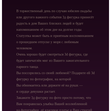
В торжественный день по случаю юбилея свадьбы
или другого важного события 3д фигурка принесёт
радость в дом Ваших близких людей и будет
напоминанием об этом дне на долгие годы.
Статуэтка может быть и приятным воспоминанием
о прошедшем отпуске у моря с любимым
человеком.
Очень хорошо будет смотреться 3d фигурка, где
будет запечатлён миг из Вашего зажигательного
парного танца.
Вы поссорились со своей любимой? Подарите ей 3d
фигурку по фотографии, на которой
Вы обнимаетесь или держите её на руках —
и сердце девушки растает.
Закажите 3д фигурку по фото просто потому, что
Вам понравилась улыбка Вашей возлюбленной
на фотографии, её красивое платье и Ваш строгий